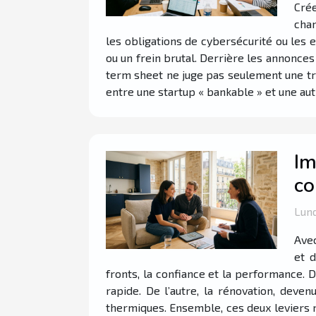
Crée
chan
les obligations de cybersécurité ou les ex
ou un frein brutal. Derrière les annonces
term sheet ne juge pas seulement une tra
entre une startup « bankable » et une aut
Im
co
Lund
Avec
et 
fronts, la confiance et la performance. D
rapide. De l’autre, la rénovation, deve
thermiques. Ensemble, ces deux leviers r