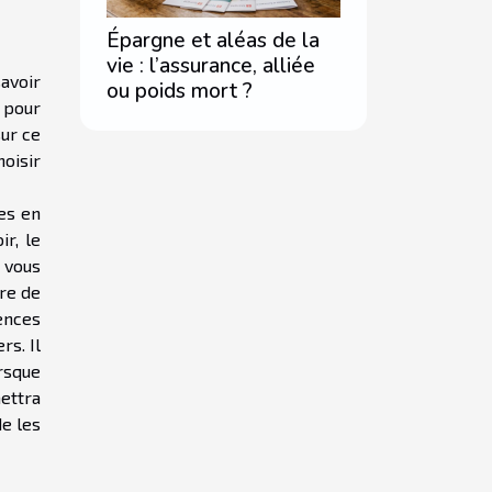
Épargne et aléas de la
vie : l’assurance, alliée
savoir
ou poids mort ?
 pour
sur ce
oisir
es en
r, le
 vous
re de
ences
s. Il
rsque
ettra
de les