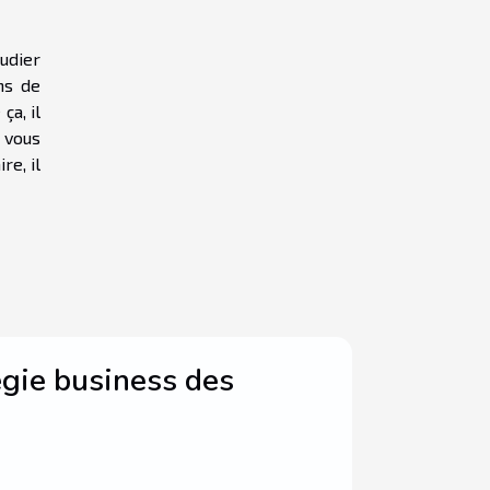
tudier
ns de
ça, il
 vous
re, il
égie business des