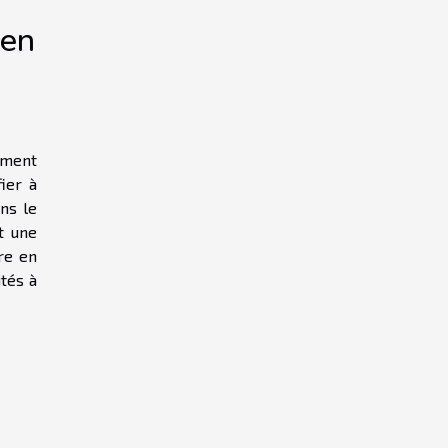
 en
ement
ier à
ns le
t une
re en
tés à