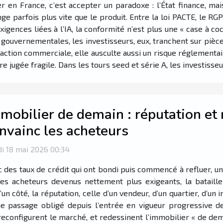
r en France, c’est accepter un paradoxe : l’État finance, mais
ge parfois plus vite que le produit. Entre la loi PACTE, le RG
igences liées à l’IA, la conformité n’est plus une « case à coc
 gouvernementales, les investisseurs, eux, tranchent sur pièce
ction commerciale, elle ausculte aussi un risque réglementaire
re jugée fragile. Dans les tours seed et série A, les investiss
mobilier de demain : réputation et 
nvainc les acheteurs
i 18 mai 2026 00:34
 des taux de crédit qui ont bondi puis commencé à refluer, u
des acheteurs devenus nettement plus exigeants, la bataill
’un côté, la réputation, celle d’un vendeur, d’un quartier, d’u
nue passage obligé depuis l’entrée en vigueur progressive d
econfigurent le marché, et redessinent l’immobilier « de dema