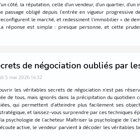
’un côté, la réputation, celle d’un vendeur, d’un quartier, d’u
nue passage obligé depuis l’entrée en vigueur progressive d
econfigurent le marché, et redessinent l’immobilier « de dema
a réponse est simple : presque personne, et cette pruden
crets de négociation oubliés par l
i 5 mai 2026 14:32
uvrir les véritables secrets de négociation n’est pas réserv
ée de tous, mais ignorés dans la précipitation du quotidien 
iées, qui permettent d’atteindre plus facilement ses object
 stratégique, et laissez-vous surprendre par ces techniques ép
a psychologie de l’acheteur Maîtriser la psychologie de l’a
coute active, le vendeur parvient à décoder les véritables be