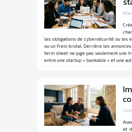
st
Mard
Crée
chan
les obligations de cybersécurité ou les ex
ou un frein brutal. Derrière les annonces
term sheet ne juge pas seulement une tra
entre une startup « bankable » et une aut
Im
co
Lund
Avec
et 