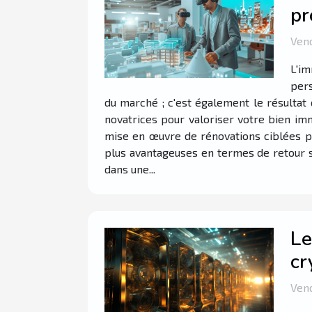
pr
Vend
L'im
pers
du marché ; c'est également le résultat 
novatrices pour valoriser votre bien im
mise en œuvre de rénovations ciblées pe
plus avantageuses en termes de retour sur
dans une...
Le
cr
Vend