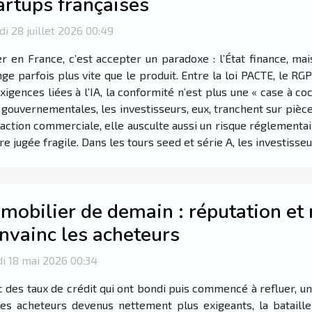
artups françaises
i 28 juillet 2026 00:49
r en France, c’est accepter un paradoxe : l’État finance, mais
ge parfois plus vite que le produit. Entre la loi PACTE, le RG
igences liées à l’IA, la conformité n’est plus une « case à coc
 gouvernementales, les investisseurs, eux, tranchent sur pièce
ction commerciale, elle ausculte aussi un risque réglementaire
re jugée fragile. Dans les tours seed et série A, les investiss
mobilier de demain : réputation et 
nvainc les acheteurs
i 18 mai 2026 00:34
 des taux de crédit qui ont bondi puis commencé à refluer, u
des acheteurs devenus nettement plus exigeants, la bataill