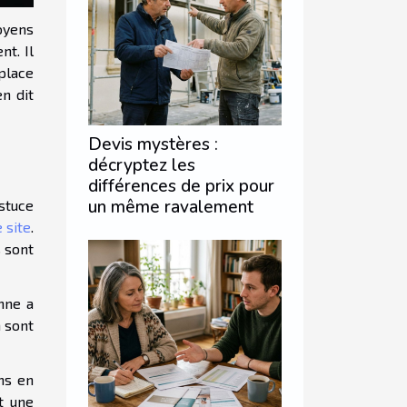
oyens
t. Il
 place
n dit
Devis mystères :
décryptez les
différences de prix pour
un même ravalement
stuce
e site
.
s sont
nne a
n sont
ns en
t une